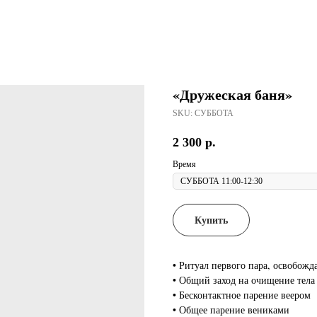
«Дружеская баня»
SKU:
СУББОТА
2 300
р.
Время
Купить
• Ритуал первого пара, освобож
• Общий заход на очищение тела
• Бесконтактное парение веером
• Общее парение вениками